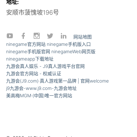
地址:
安顺市菠愧坡196号
网站地图
ninegame官方网站
ninegame手机版入口
ninegame手机版官网
ninegameWeb网页版
ninegameapp下载地址
九游会真人娱乐 - J9真人游戏平台官网
九游会官方网站 - 权威认证
九游会(J9.com)·真人游戏第一品牌 | 官网welcome
j9九游会-www.j9.com-九游会地址
美高梅MGM·(中国)唯一官方网站