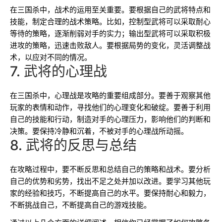
在三国杀中，战术的运用至关重要。要根据自己的武将特点和
技能，制定合理的战术策略。比如，控制型武将可以采取耐心
等待的策略，逐渐削弱对手的实力；输出型武将可以采取积极
进攻的策略，迅速击败敌人。要根据局势的变化，灵活调整战
术，以应对不同的情况。
7. 武将的心理战
在三国杀中，心理战是攻略的重要组成部分。要善于观察其他
玩家的表情和动作，寻找他们的心理变化和破绽。要善于利用
自己的技能和行动，制造对手的心理压力，影响他们的判断和
决策。要保持冷静和沉着，不被对手的心理战所动摇。
8. 武将的反思与总结
在攻略过程中，要不断反思和总结自己的策略和战术。要分析
自己的优势和劣势，找出不足之处并加以改进。要学习其他玩
家的经验和技巧，不断提高自己的水平。要保持耐心和毅力，
不断挑战自己，不断提高自己的游戏技能。