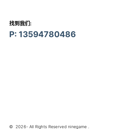
找到我们:
P: 13594780486
©
2026
- All Rights Reserved
ninegame
.