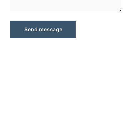
S
e
n
d
m
e
s
s
a
g
e
Send message