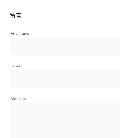
留言
First name
E-mail
Message